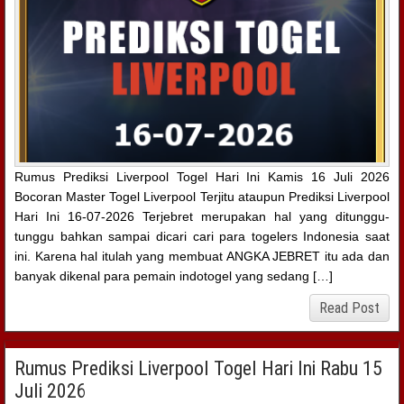
Rumus Prediksi Liverpool Togel Hari Ini Kamis 16 Juli 2026
Bocoran Master Togel Liverpool Terjitu ataupun Prediksi Liverpool
Hari Ini 16-07-2026 Terjebret merupakan hal yang ditunggu-
tunggu bahkan sampai dicari cari para togelers Indonesia saat
ini. Karena hal itulah yang membuat ANGKA JEBRET itu ada dan
banyak dikenal para pemain indotogel yang sedang […]
Read Post
Rumus Prediksi Liverpool Togel Hari Ini Rabu 15
Juli 2026