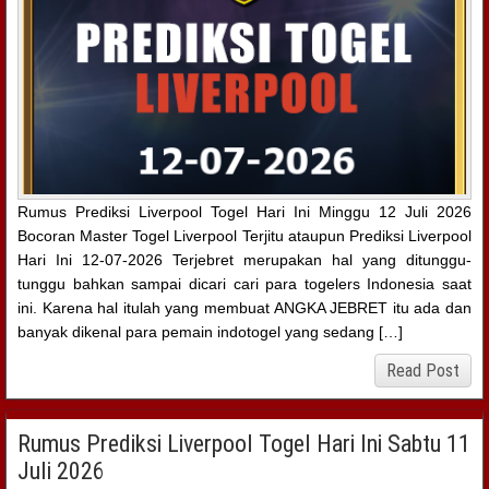
Rumus Prediksi Liverpool Togel Hari Ini Minggu 12 Juli 2026
Bocoran Master Togel Liverpool Terjitu ataupun Prediksi Liverpool
Hari Ini 12-07-2026 Terjebret merupakan hal yang ditunggu-
tunggu bahkan sampai dicari cari para togelers Indonesia saat
ini. Karena hal itulah yang membuat ANGKA JEBRET itu ada dan
banyak dikenal para pemain indotogel yang sedang […]
Read Post
Rumus Prediksi Liverpool Togel Hari Ini Sabtu 11
Juli 2026