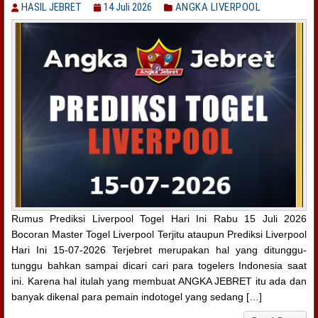
HASIL JEBRET
14 Juli 2026
ANGKA LIVERPOOL
Rumus Prediksi Liverpool Togel Hari Ini Rabu 15 Juli 2026
Bocoran Master Togel Liverpool Terjitu ataupun Prediksi Liverpool
Hari Ini 15-07-2026 Terjebret merupakan hal yang ditunggu-
tunggu bahkan sampai dicari cari para togelers Indonesia saat
ini. Karena hal itulah yang membuat ANGKA JEBRET itu ada dan
banyak dikenal para pemain indotogel yang sedang […]