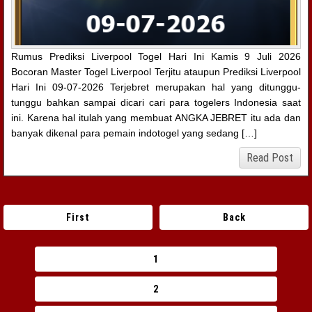
Rumus Prediksi Liverpool Togel Hari Ini Kamis 9 Juli 2026
Bocoran Master Togel Liverpool Terjitu ataupun Prediksi Liverpool
Hari Ini 09-07-2026 Terjebret merupakan hal yang ditunggu-
tunggu bahkan sampai dicari cari para togelers Indonesia saat
ini. Karena hal itulah yang membuat ANGKA JEBRET itu ada dan
banyak dikenal para pemain indotogel yang sedang […]
Read Post
First
Back
1
2