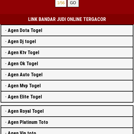
LINK BANDAR JUDI ONLINE TERGACOR
-
Agen Dota Togel
-
Agen Dj togel
-
Agen Ktv Togel
-
Agen Ok Togel
-
Agen Auto Togel
-
Agen Mvp Togel
-
Agen Elite Togel
-
Agen Royal Togel
-
Agen Platinum Toto
-
Agen Vip toto