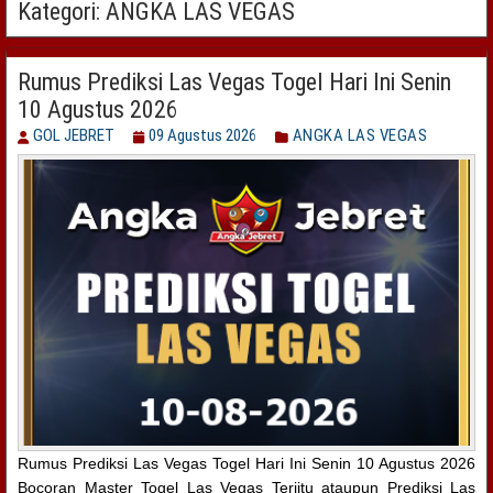
Kategori: ANGKA LAS VEGAS
Rumus Prediksi Las Vegas Togel Hari Ini Senin
10 Agustus 2026
GOL JEBRET
09 Agustus 2026
ANGKA LAS VEGAS
Rumus Prediksi Las Vegas Togel Hari Ini Senin 10 Agustus 2026
Bocoran Master Togel Las Vegas Terjitu ataupun Prediksi Las