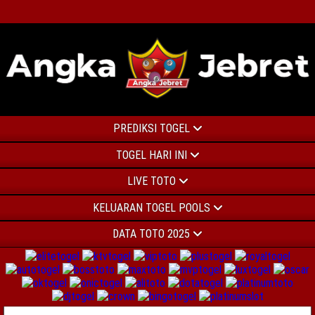
PREDIKSI TOGEL
TOGEL HARI INI
LIVE TOTO
KELUARAN TOGEL POOLS
DATA TOTO 2025