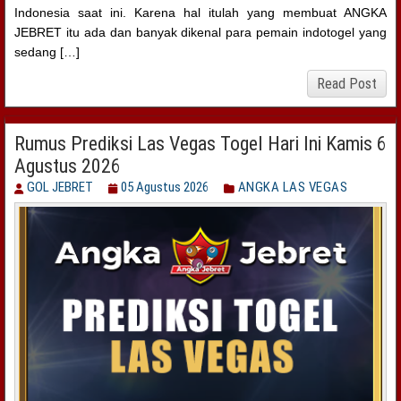
Indonesia saat ini. Karena hal itulah yang membuat ANGKA
JEBRET itu ada dan banyak dikenal para pemain indotogel yang
sedang […]
Read Post
Rumus Prediksi Las Vegas Togel Hari Ini Kamis 6
Agustus 2026
GOL JEBRET
05 Agustus 2026
ANGKA LAS VEGAS