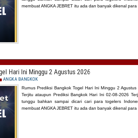
membuat ANGKA JEBRET itu ada dan banyak dikenal para 
el Hari Ini Minggu 2 Agustus 2026
ANGKA BANGKOK
Rumus Prediksi Bangkok Togel Hari Ini Minggu 2 Agustu
Terjitu ataupun Prediksi Bangkok Hari Ini 02-08-2026 Te
tunggu bahkan sampai dicari cari para togelers Indones
membuat ANGKA JEBRET itu ada dan banyak dikenal para 