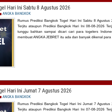
el Hari Ini Sabtu 8 Agustus 2026
ANGKA BANGKOK
Rumus Prediksi Bangkok Togel Hari Ini Sabtu 8 Agustus
Terjitu ataupun Prediksi Bangkok Hari Ini 08-08-2026 Te
tunggu bahkan sampai dicari cari para togelers Indones
membuat ANGKA JEBRET itu ada dan banyak dikenal para 
el Hari Ini Jumat 7 Agustus 2026
ANGKA BANGKOK
Rumus Prediksi Bangkok Togel Hari Ini Jumat 7 Agustus
Terjitu ataupun Prediksi Bangkok Hari Ini 07-08-2026 Te