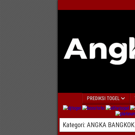
PREDIKSI TOGEL
Kategori: ANGKA BANGKOK