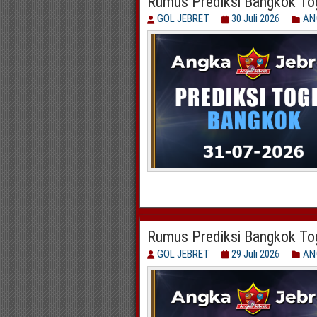
Rumus Prediksi Bangkok Tog
GOL JEBRET
30 Juli 2026
AN
Rumus Prediksi Bangkok Toge
GOL JEBRET
29 Juli 2026
AN