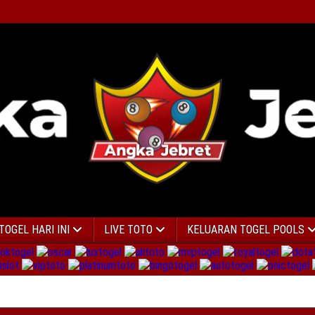
TOGEL HARI INI
LIVE TOTO
KELUARAN TOGEL POOLS