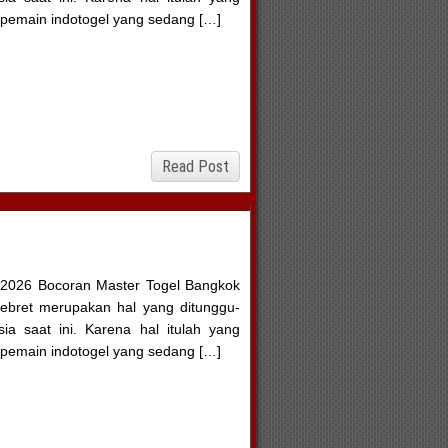
pemain indotogel yang sedang […]
Read Post
s 2026 Bocoran Master Togel Bangkok
rjebret merupakan hal yang ditunggu-
ia saat ini. Karena hal itulah yang
pemain indotogel yang sedang […]