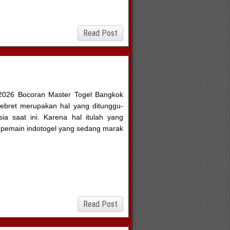
Read Post
 2026 Bocoran Master Togel Bangkok
rjebret merupakan hal yang ditunggu-
ia saat ini. Karena hal itulah yang
pemain indotogel yang sedang marak
Read Post