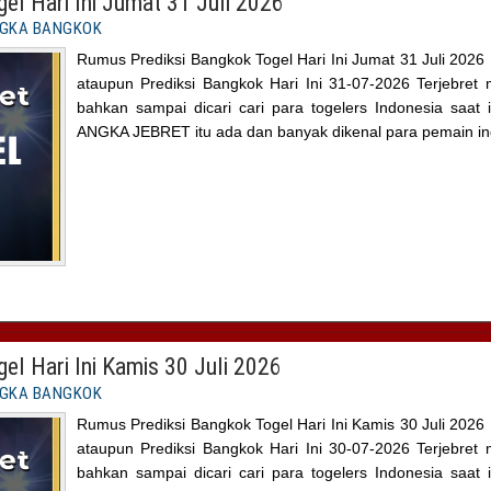
el Hari Ini Jumat 31 Juli 2026
GKA BANGKOK
Rumus Prediksi Bangkok Togel Hari Ini Jumat 31 Juli 2026
ataupun Prediksi Bangkok Hari Ini 31-07-2026 Terjebret
bahkan sampai dicari cari para togelers Indonesia saat 
ANGKA JEBRET itu ada dan banyak dikenal para pemain in
l Hari Ini Kamis 30 Juli 2026
GKA BANGKOK
Rumus Prediksi Bangkok Togel Hari Ini Kamis 30 Juli 2026
ataupun Prediksi Bangkok Hari Ini 30-07-2026 Terjebret
bahkan sampai dicari cari para togelers Indonesia saat 