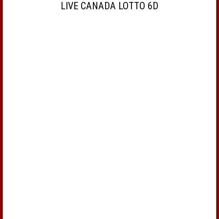
LIVE CANADA LOTTO 6D