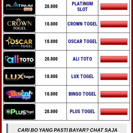
PLATINUM
20.000
SLOT
10.000
CROWN TOGEL
10.000
OSCAR TOGEL
20.000
ALI TOTO
10.000
LUX TOGEL
10.000
BINGO TOGEL
20.000
PLUS TOGEL
CARI BO YANG PASTI BAYAR? CHAT SAJA