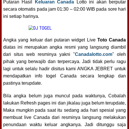
Putaran Hasil
Keluaran Canada
Lotto ini akan berputar
secara otomatis pada jam 01:30 – 02:00 WIB pada sore hari
ini setiap harinya.
Angka yang keluar dari putaran widget Live
Toto Canada
diatas ini merupakan angka resmi yang langsung diambil
dari situs web resminya yakni "
Canadalotto.com
" oleh
pihak yang berwajib dan terpercaya. Jadi tidak perlu ragu
lagi untuk selalu hadir disitus kami ANGKA JEBRET untuk
mendapatkan info togel Canada secara lengkap dan
pastinya terupdate.
Bila angka belum juga muncul pada waktunya, Cobalah
lakukan Refresh pages ini dan jikalau juga belum terupdate,
Maka mungkin pada saat itu sedang ada hari spesial yang
membuat live Canada dari resminya langsung melakukan
penundaan waktu keluar angkanya. Jadi ditunggu saja