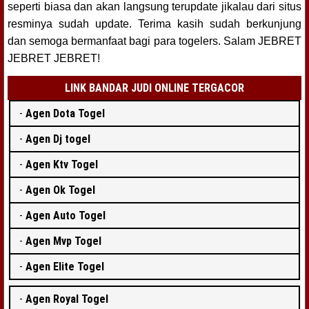
seperti biasa dan akan langsung terupdate jikalau dari situs
resminya sudah update. Terima kasih sudah berkunjung
dan semoga bermanfaat bagi para togelers. Salam JEBRET
JEBRET JEBRET!
LINK BANDAR JUDI ONLINE TERGACOR
-
Agen Dota Togel
-
Agen Dj togel
-
Agen Ktv Togel
-
Agen Ok Togel
-
Agen Auto Togel
-
Agen Mvp Togel
-
Agen Elite Togel
-
Agen Royal Togel