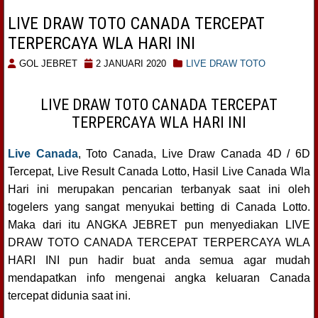
LIVE DRAW TOTO CANADA TERCEPAT
TERPERCAYA WLA HARI INI
GOL JEBRET
2 JANUARI 2020
LIVE DRAW TOTO
LIVE DRAW TOTO CANADA TERCEPAT
TERPERCAYA WLA HARI INI
Live Canada
, Toto Canada, Live Draw Canada 4D / 6D
Tercepat, Live Result Canada Lotto, Hasil Live Canada Wla
Hari ini merupakan pencarian terbanyak saat ini oleh
togelers yang sangat menyukai betting di Canada Lotto.
Maka dari itu ANGKA JEBRET pun menyediakan LIVE
DRAW TOTO CANADA TERCEPAT TERPERCAYA WLA
HARI INI pun hadir buat anda semua agar mudah
mendapatkan info mengenai angka keluaran Canada
tercepat didunia saat ini.