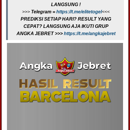
LANGSUNG !
>>>
Telegram =
https://t.me/elitetogel
<<<
PREDIKSI SETIAP HARI? RESULT YANG
CEPAT? LANGSUNG AJA IKUTI GRUP
ANGKA JEBRET >>>
https://t.me/angkajebret