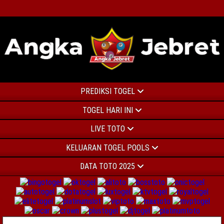
PREDIKSI TOGEL
TOGEL HARI INI
LIVE TOTO
KELUARAN TOGEL POOLS
DATA TOTO 2025