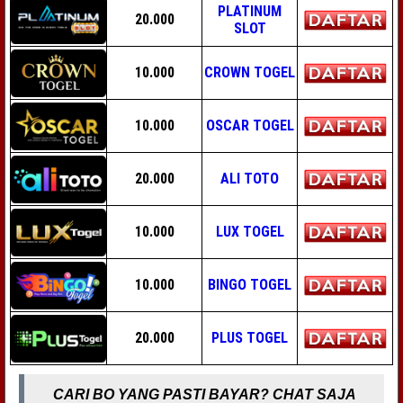
PLATINUM
20.000
SLOT
10.000
CROWN TOGEL
10.000
OSCAR TOGEL
20.000
ALI TOTO
10.000
LUX TOGEL
10.000
BINGO TOGEL
20.000
PLUS TOGEL
CARI BO YANG PASTI BAYAR? CHAT SAJA