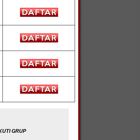
KUTI GRUP