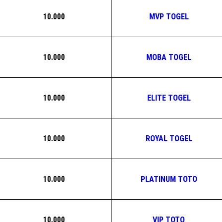
10.000
MVP TOGEL
10.000
MOBA TOGEL
10.000
ELITE TOGEL
10.000
ROYAL TOGEL
10.000
PLATINUM TOTO
10.000
VIP TOTO