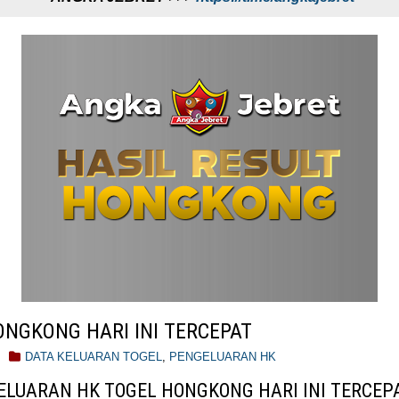
NGKONG HARI INI TERCEPAT
DATA KELUARAN TOGEL
,
PENGELUARAN HK
ELUARAN HK TOGEL HONGKONG HARI INI TERCEP