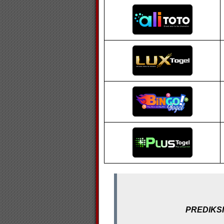
PREDIKSI