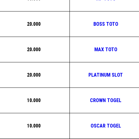
20.000
BOSS TOTO
20.000
MAX TOTO
20.000
PLATINUM SLOT
10.000
CROWN TOGEL
10.000
OSCAR TOGEL