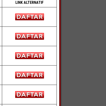
LINK ALTERNATIF