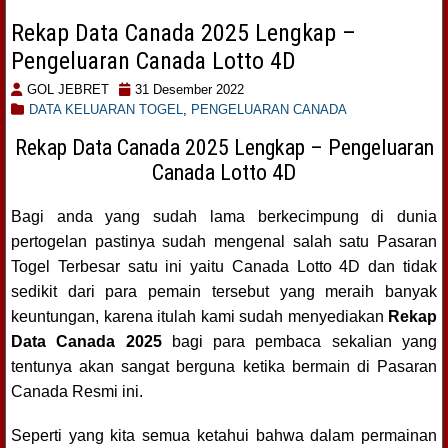
Rekap Data Canada 2025 Lengkap –
Pengeluaran Canada Lotto 4D
GOL JEBRET
31 Desember 2022
DATA KELUARAN TOGEL
,
PENGELUARAN CANADA
Rekap Data Canada 2025 Lengkap – Pengeluaran
Canada Lotto 4D
Bagi anda yang sudah lama berkecimpung di dunia
pertogelan pastinya sudah mengenal salah satu Pasaran
Togel Terbesar satu ini yaitu Canada Lotto 4D dan tidak
sedikit dari para pemain tersebut yang meraih banyak
keuntungan, karena itulah kami sudah menyediakan
Rekap
Data Canada 2025
bagi para pembaca sekalian yang
tentunya akan sangat berguna ketika bermain di Pasaran
Canada Resmi ini.
Seperti yang kita semua ketahui bahwa dalam permainan