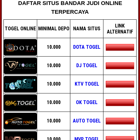
DAFTAR SITUS BANDAR JUDI ONLINE
TERPERCAYA
LINK
TOGEL ONLINE
MINIMAL DEPO
NAMA SITUS
ALTERNATIF
10.000
DOTA TOGEL
10.000
DJ TOGEL
10.000
KTV TOGEL
10.000
OK TOGEL
10.000
AUTO TOGEL
10.000
MVP TOGEL