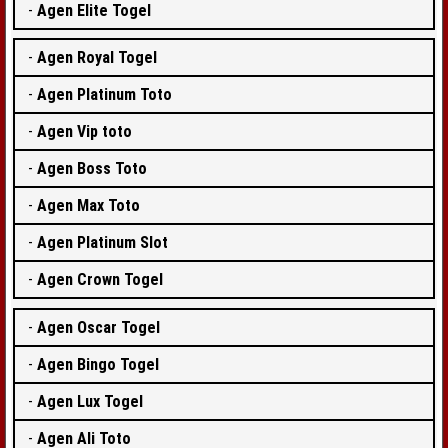
-
Agen Elite Togel
-
Agen Royal Togel
-
Agen Platinum Toto
-
Agen Vip toto
-
Agen Boss Toto
-
Agen Max Toto
-
Agen Platinum Slot
-
Agen Crown Togel
-
Agen Oscar Togel
-
Agen Bingo Togel
-
Agen Lux Togel
-
Agen Ali Toto